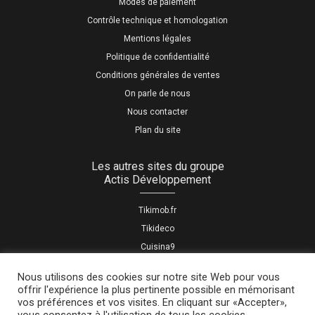
Modes de paiement
Contrôle technique et homologation
Mentions légales
Politique de confidentialité
Conditions générales de ventes
On parle de nous
Nous contacter
Plan du site
Les autres sites du groupe
Actis Développement
Tikimob.fr
Tikideco
Cuisina9
La fabrique du carton
Nous utilisons des cookies sur notre site Web pour vous
offrir l'expérience la plus pertinente possible en mémorisant
vos préférences et vos visites. En cliquant sur «Accepter»,
Tous droits réservés tikivan.fr