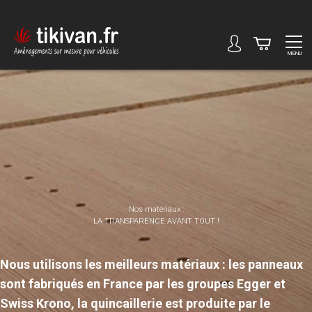
MENU
Nos matériaux :
LA TRANSPARENCE AVANT TOUT !
Nous utilisons les meilleurs matériaux : les panneaux
sont fabriqués en France par les groupes Egger et
Swiss Krono, la quincaillerie est produite par le