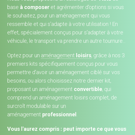
base
à composer
et agrémenter d'options si vous
le souhaitez, pour un aménagement qui vous
ressemble et qui s'adapte à votre utilisation ! En
effet, spécialement conçus pour s'adapter à votre
véhicule, le transport va prendre un autre tournure...
Optez pour un
aménagement
loisirs
, grâce à nos 3
premiers kits spécifiquement conçus pour vous
permettre d'avoir un aménagement ciblé sur vos
besoins, ou alors choisissez notre dernier kit,
proposant un aménagement
convertible
, qui
comprend un aménagement loisirs complet, de
surcroît modulable sur un
aménagement
professionnel
.
Vous l'aurez compris : peut importe ce que vous