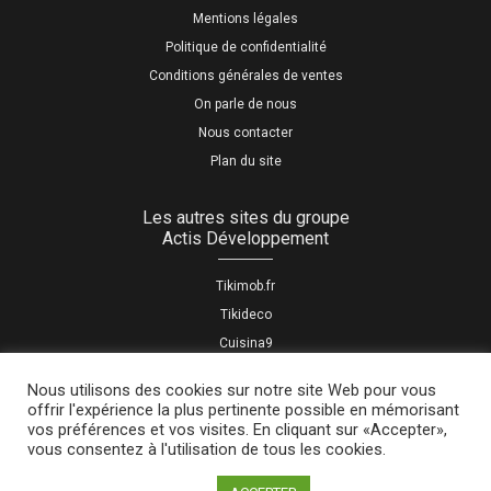
Mentions légales
Politique de confidentialité
Conditions générales de ventes
On parle de nous
Nous contacter
Plan du site
Les autres sites du groupe
Actis Développement
Tikimob.fr
Tikideco
Cuisina9
La fabrique du carton
Nous utilisons des cookies sur notre site Web pour vous
offrir l'expérience la plus pertinente possible en mémorisant
vos préférences et vos visites. En cliquant sur «Accepter»,
Tous droits réservés tikivan.fr
vous consentez à l'utilisation de tous les cookies.