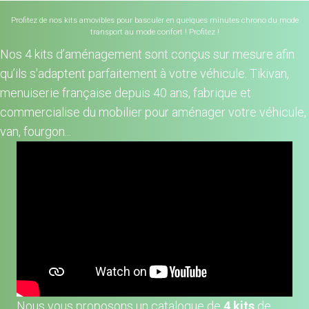
Profitez de nos kits amovibles pour basculer en quelques minutes chrono du mode
transport au mode confort ! Profitez !
Nos 4 kits d’aménagement sont conçus sur mesure afin
qu’ils s'adaptent parfaitement à votre véhicule. Tikivan,
menuiserie française depuis 40 ans, fabrique et
commercialise du mobilier pour aménager votre véhicule,
van, fourgon...
Nous vous proposons un catalogue de
4 kits
de