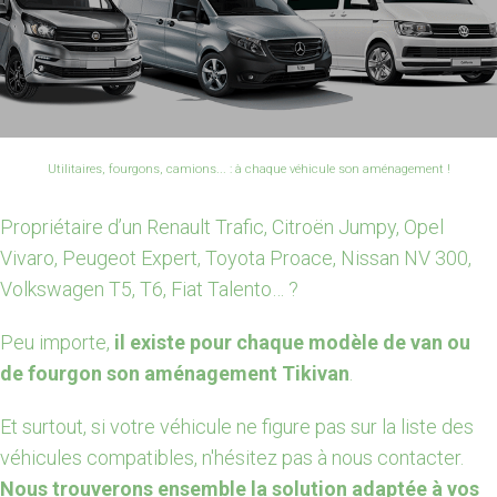
Utilitaires, fourgons, camions... : à chaque véhicule son aménagement !
Propriétaire d’un Renault Trafic, Citroën Jumpy, Opel
Vivaro, Peugeot Expert, Toyota Proace, Nissan NV 300,
Volkswagen T5, T6, Fiat Talento… ?
Peu importe,
il existe pour chaque modèle de van ou
de fourgon son aménagement Tikivan
.
Et surtout, si votre véhicule ne figure pas sur la liste des
véhicules compatibles, n'hésitez pas à nous contacter.
Nous trouverons ensemble la solution adaptée à vos