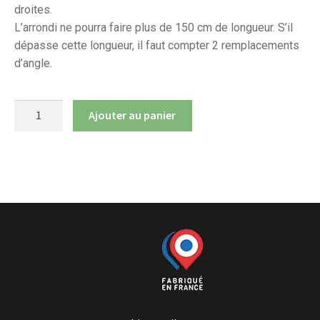
droites.
L’arrondi ne pourra faire plus de 150 cm de longueur. S’il
dépasse cette longueur, il faut compter 2 remplacements
d’angle.
quantité
Ajouter au panier
de
Remplacement
angle
droit
par
angle
arrondi