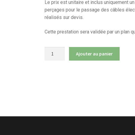
Le prix est unitaire et inclus uniquement u
perçages pour le passage des câbles électr
réalisés sur devis.
Cette prestation sera validée par un plan 
quantité
Ajouter au panier
de
Découpe
panneau
pour
pose
de
spot
(prix
par
spot)