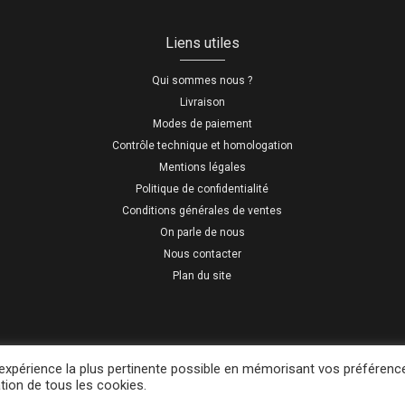
Liens utiles
Qui sommes nous ?
Livraison
Modes de paiement
Contrôle technique et homologation
Mentions légales
Politique de confidentialité
Conditions générales de ventes
On parle de nous
Nous contacter
Plan du site
Tous droits réservés tikivan.fr
l'expérience la plus pertinente possible en mémorisant vos préférenc
ation de tous les cookies.