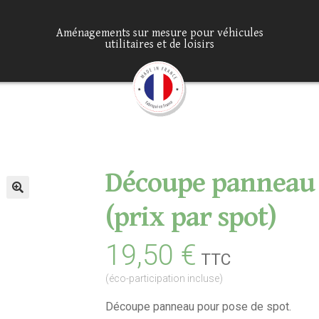
Aménagements sur mesure pour véhicules
utilitaires et de loisirs
Découpe panneau 
(prix par spot)
19,50
€
TTC
(éco-participation incluse)
Découpe panneau pour pose de spot.