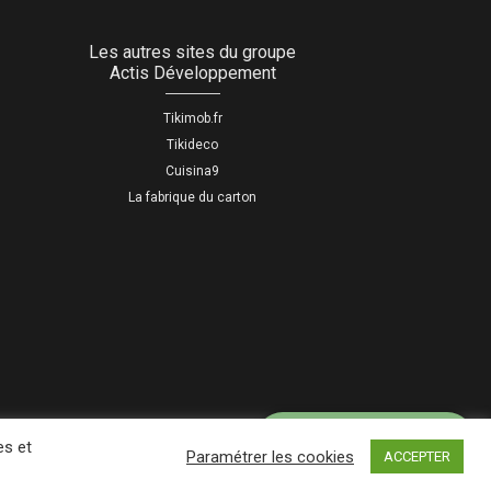
Les autres sites du groupe
Actis Développement
Tikimob.fr
Tikideco
Cuisina9
La fabrique du carton
05 46 03 12 67
es et
PRIX D'UN APPEL
Paramétrer les cookies
ACCEPTER
LOCAL